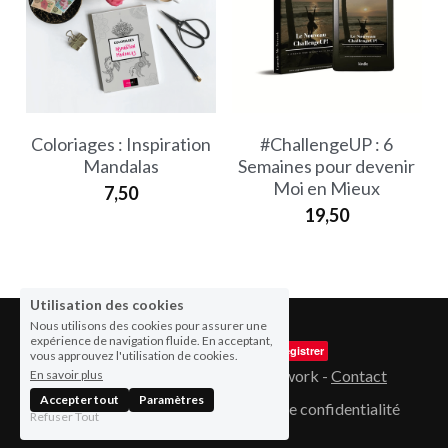
Coloriages : Inspiration
#ChallengeUP : 6
Mandalas
Semaines pour devenir
Moi en Mieux
7,50
19,50
Utilisation des cookies
Nous utilisons des cookies pour assurer une
expérience de navigation fluide. En acceptant,
Enregistrer
vous approuvez l'utilisation de cookies.
© 2009 - 2026 Upgrade Me Network - 
Contact
En savoir plus
Accepter tout
Paramètres
Termes et Conditions
Politique de confidentialité
Refuser Tout