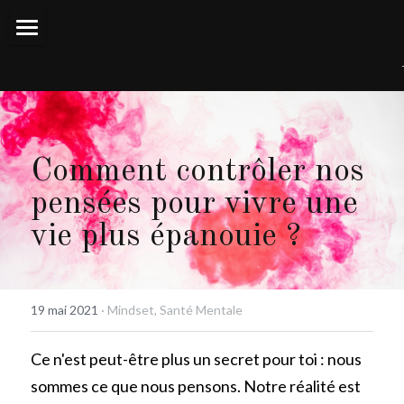
×
LES CATÉGORIES DE LA BOUTIQUE
Accueil
Toutes les catégories
Le #ChallengeUP!
UpStore
Comment contrôler nos 
Contact
pensées pour vivre une 
vie plus épanouie ?
Espace Membre
19 mai 2021
·
Mindset,
Santé Mentale
Ce n'est peut-être plus un secret pour toi : nous 
sommes ce que nous pensons. Notre réalité est 