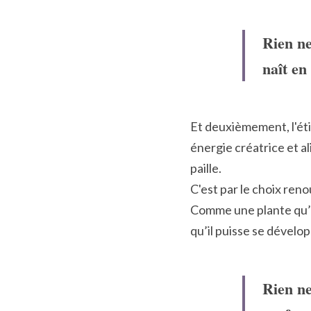
Rien ne 
naît en 
Et deuxièmement, l'étin
énergie créatrice et a
paille.
C'est par le choix reno
Comme une plante qu’il
qu’il puisse se dével
Rien ne