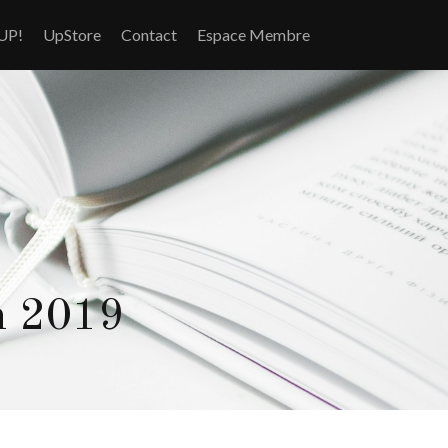
UP!
UpStore
Contact
Espace Membre
n 2019